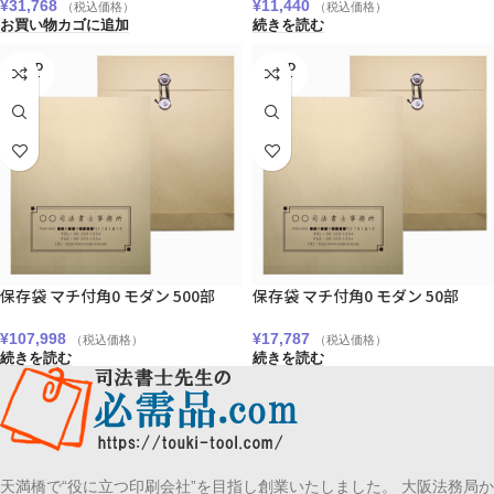
¥
31,768
¥
11,440
（税込価格）
（税込価格）
お買い物カゴに追加
続きを読む
SOLD
SOLD
OUT
OUT
保存袋 マチ付角0 モダン 500部
保存袋 マチ付角0 モダン 50部
¥
107,998
¥
17,787
（税込価格）
（税込価格）
続きを読む
続きを読む
天満橋で“役に立つ印刷会社”を目指し創業いたしました。 大阪法務局か