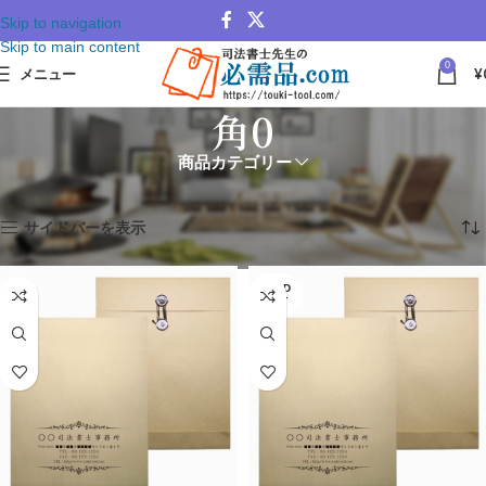
Skip to navigation
Skip to main content
0
メニュー
¥
角0
商品カテゴリー
ホーム
名入れ 保存袋
角0
全12件を表示
サイドバーを表示
SOLD
OUT